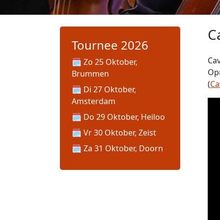
C
Tournee 2026
Cav
Zo 25 Oktober,
Op
Brummen
(
Ca
Di 27 Oktober,
Amsterdam
Do 29 Oktober, Heiloo
Vr 30 Oktober, Zeist
Za 31 Oktober, Doorn