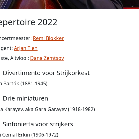
epertoire 2022
ncertmeester:
Remi Blokker
igent:
Arjan Tien
iste, Altviool:
Dana Zemtsov
Divertimento voor Strijkorkest
a Bartók (1881-1945)
Drie miniaturen
a Karayev, aka Gara Garayev (1918-1982)
Sinfonietta voor strijkers
i Cemal Erkin (1906-1972)