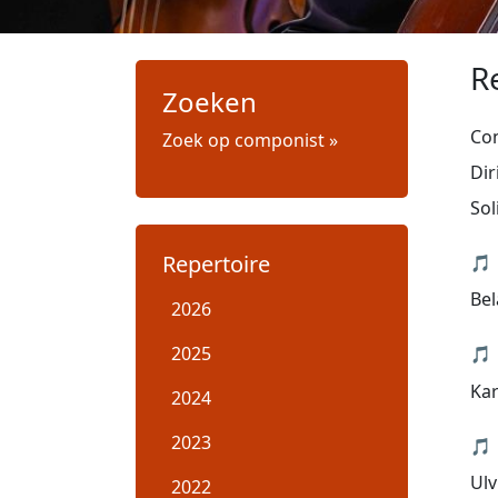
R
Zoeken
Co
Zoek op componist »
Dir
Sol
Repertoire
🎵
Bel
2026
2025
🎵
Kar
2024
2023
🎵
Ulv
2022