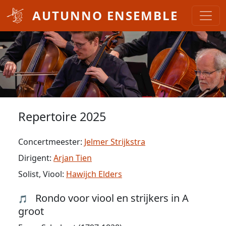
Overslaan en naar de inhoud gaan
AUTUNNO ENSEMBLE
Repertoire 2025
Concertmeester:
Jelmer Strijkstra
Dirigent:
Arjan Tien
Solist, Viool:
Hawijch Elders
Rondo voor viool en strijkers in A
🎵
groot